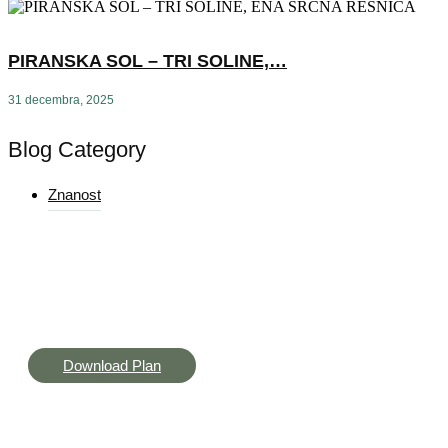
PIRANSKA SOL – TRI SOLINE,…
31 decembra, 2025
Blog Category
Znanost
Yoga Challenges & Routines
Get curated yoga App, and get offers, and event invites to
support your practice.
Download Plan